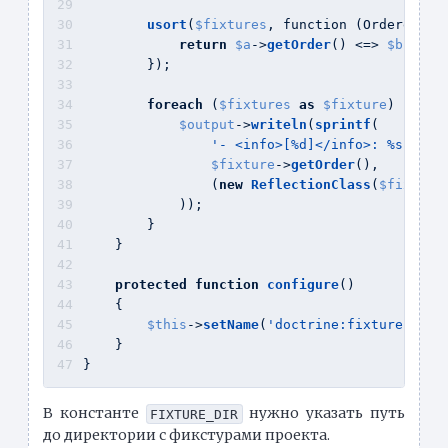
usort
(
$fixtures
, function (OrderedFix
return
$a
->
getOrder
() <=> 
$b
->
get
        });
foreach
 (
$fixtures
as
$fixture
) {
$output
->
writeln
(
sprintf
(
'- <info>[%d]</info>: %s'
,
$fixture
->
getOrder
(),
                (
new
ReflectionClass
(
$fixture
            ));
        }
    }
protected
function
configure
(
)
    {
$this
->
setName
(
'doctrine:fixture:show
    }
}
В константе
нужно указать путь
FIXTURE_DIR
до директории с фикстурами проекта.