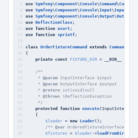
use
Symfony
\
Component
\
Console
\
Command
\
Command
use
Symfony
\
Component
\
Console
\
Input
\
InputInte
use
Symfony
\
Component
\
Console
\
Output
\
OutputIn
use
ReflectionClass
;
use
function
usort
;
use
function
sprintf
;
class
OrderFixtureCommand
extends
Command
{
private
const
FIXTURE_DIR
 = 
__DIR__
 . 
'/.
/**
     * 
@param
 InputInterface $input
     * 
@param
 OutputInterface $output
     * 
@return
 int|void|null
     * 
@throws
 \ReflectionException
     */
protected
function
execute
(
InputInterface
    {
$loader
 = 
new
Loader
();
/** 
@var
 OrderedFixtureInterface[] $f
$fixtures
 = 
$loader
->
loadFromDirector