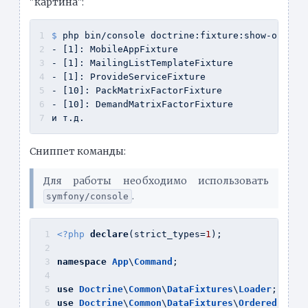
"картина":
$ 
php bin/console doctrine:fixture:show-order
- [1]: MobileAppFixture
- [1]: MailingListTemplateFixture
- [1]: ProvideServiceFixture
- [10]: PackMatrixFactorFixture
- [10]: DemandMatrixFactorFixture
и т.д.
Сниппет команды:
Для работы необходимо использовать
.
symfony/console
<?php
declare
(strict_types=
1
);
namespace
App
\
Command
;
use
Doctrine
\
Common
\
DataFixtures
\
Loader
;
use
Doctrine
\
Common
\
DataFixtures
\
OrderedFixtu