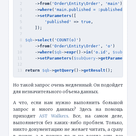
    ->
from
(
'Order\Entity\Order'
, 
'main'
)
    ->
where
(
'main.published = :published'
)
    ->
setParameters
([
'published'
 => 
true
,
    ]);
$qb
->
select
(
'COUNT(o)'
)
    ->
from
(
'Order\Entity\Order'
, 
'o'
)
    ->
where
(
$qb
->
expr
()->
in
(
'o.id'
, 
$subQuery
    ->
setParameters
(
$subQuery
->
getParameters
(
return
$qb
->
getQuery
()->
getResult
();
Но такой запрос очень медленный. Он подойдет
для незначительного объема данных.
А что, если нам нужно выполнить большой
запрос и много данных? Здесь на помощь
приходит
AST Walkers
. Все, на самом деле,
выполняется без каких-либо проблем. Только,
никто документацию не желает читать, а сразу