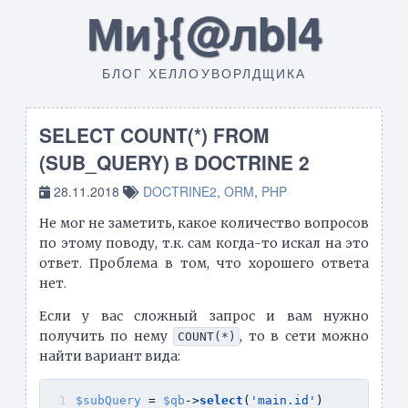
Ми}{@лbI4
БЛОГ ХЕЛЛОУВОРЛДЩИКА
SELECT COUNT(*) FROM
(SUB_QUERY) В DOCTRINE 2
28.11.2018
DOCTRINE2
,
ORM
,
PHP
Не мог не заметить, какое количество вопросов
по этому поводу, т.к. сам когда-то искал на это
ответ. Проблема в том, что хорошего ответа
нет.
Если у вас сложный запрос и вам нужно
получить по нему
, то в сети можно
COUNT(*)
найти вариант вида:
$subQuery
 = 
$qb
->
select
(
'main.id'
)