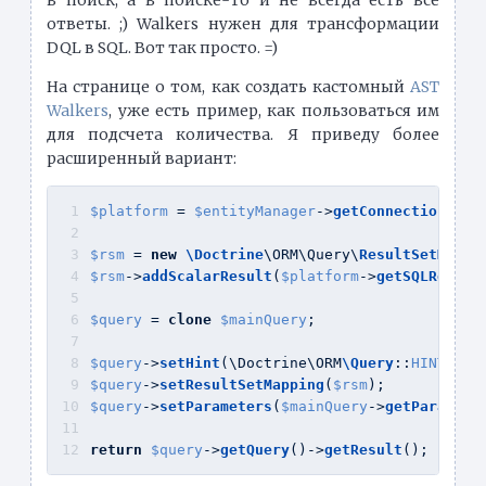
в поиск, а в поиске-то и не всегда есть все
ответы. ;) Walkers нужен для трансформации
DQL в SQL. Вот так просто. =)
На странице о том, как создать кастомный
AST
Walkers
, уже есть пример, как пользоваться им
для подсчета количества. Я приведу более
расширенный вариант:
$platform
 = 
$entityManager
->
getConnection
()->
$rsm
 = 
new
\Doctrine
\ORM\Query\
ResultSetMappi
$rsm
->
addScalarResult
(
$platform
->
getSQLResult
$query
 = 
clone
$mainQuery
;
$query
->
setHint
(\Doctrine\ORM
\Query
::
HINT_CUS
$query
->
setResultSetMapping
(
$rsm
);
$query
->
setParameters
(
$mainQuery
->
getParamete
return
$query
->
getQuery
()->
getResult
();