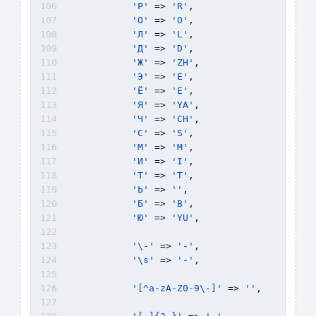
'Р'
 => 
'R'
,
'О'
 => 
'O'
, 
'Л'
 => 
'L'
,
'Д'
 => 
'D'
, 
'Ж'
 => 
'ZH'
, 
'Э'
 => 
'E'
, 
'Ё'
 => 
'E'
,
'Я'
 => 
'YA'
, 
'Ч'
 => 
'CH'
, 
'С'
 => 
'S'
, 
'М'
 => 
'M'
, 
'И'
 => 
'I'
, 
'Т'
 => 
'T'
,
'Ь'
 => 
''
, 
'Б'
 => 
'B'
, 
'Ю'
 => 
'YU'
,
'\-'
 => 
'-'
,
'\s'
 => 
'-'
,
'[^a-zA-Z0-9\-]'
 => 
''
,