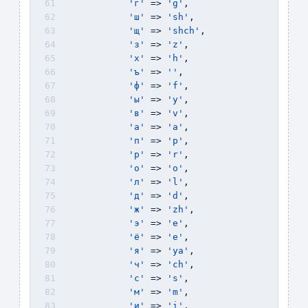
'г'
 => 
'g'
, 
'ш'
 => 
'sh'
, 
'щ'
 => 
'shch'
, 
'з'
 => 
'z'
, 
'х'
 => 
'h'
, 
'ъ'
 => 
''
,
'ф'
 => 
'f'
, 
'ы'
 => 
'y'
, 
'в'
 => 
'v'
, 
'а'
 => 
'a'
,
'п'
 => 
'p'
, 
'р'
 => 
'r'
,
'о'
 => 
'o'
, 
'л'
 => 
'l'
, 
'д'
 => 
'd'
, 
'ж'
 => 
'zh'
, 
'э'
 => 
'e'
, 
'ё'
 => 
'e'
,
'я'
 => 
'ya'
, 
'ч'
 => 
'ch'
, 
'с'
 => 
's'
, 
'м'
 => 
'm'
, 
'и'
 => 
'i'
, 