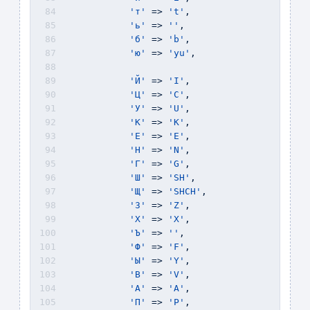
'т'
 => 
't'
,
'ь'
 => 
''
, 
'б'
 => 
'b'
, 
'ю'
 => 
'yu'
,
'Й'
 => 
'I'
, 
'Ц'
 => 
'C'
, 
'У'
 => 
'U'
, 
'К'
 => 
'K'
, 
'Е'
 => 
'E'
, 
'Н'
 => 
'N'
,
'Г'
 => 
'G'
, 
'Ш'
 => 
'SH'
, 
'Щ'
 => 
'SHCH'
, 
'З'
 => 
'Z'
, 
'Х'
 => 
'X'
, 
'Ъ'
 => 
''
,
'Ф'
 => 
'F'
, 
'Ы'
 => 
'Y'
, 
'В'
 => 
'V'
, 
'А'
 => 
'A'
, 
'П'
 => 
'P'
, 