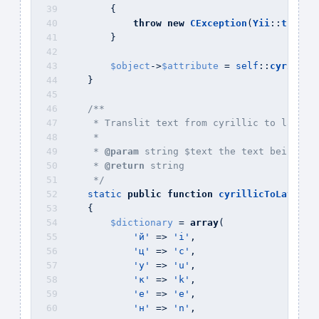
        {
throw
new
CException
(
Yii
::
t
(
'app
        }
$object
->
$attribute
 = 
self
::
cyrillic
    }
/**
     * Translit text from cyrillic to latin 
     * 
     * 
@param
 string $text the text being tr
     * 
@return
 string
     */
static
public
function
cyrillicToLatin
(
$
    {
$dictionary
 = 
array
(
'й'
 => 
'i'
, 
'ц'
 => 
'c'
, 
'у'
 => 
'u'
, 
'к'
 => 
'k'
, 
'е'
 => 
'e'
, 
'н'
 => 
'n'
,