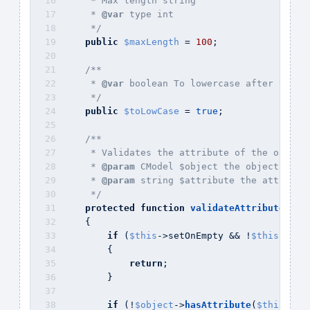
     * Max length string
     * 
@var
 type int
     */
public
$maxLength
 = 
100
;
/**
     * 
@var
 boolean To lowercase after trans
     */
public
$toLowCase
 = 
true
;
/**
     * Validates the attribute of the object
     * 
@param
 CModel $object the object bein
     * 
@param
 string $attribute the attribut
     */
protected
function
validateAttribute
(
$ob
    {
if
 (
$this
->setOnEmpty && !
$this
->
isE
        {
return
;
        }
if
 (!
$object
->
hasAttribute
(
$this
->tr