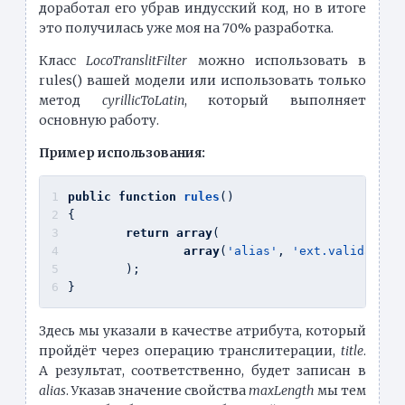
доработал его убрав индусский код, но в итоге
это получилась уже моя на 70% разработка.
Класс
LocoTranslitFilter
можно использовать в
rules() вашей модели или использовать только
метод
cyrillicToLatin
, который выполняет
основную работу.
Пример использования:
public
function
rules
(
)
{
return
array
(
array
(
'alias'
, 
'ext.validators
	);
}
Здесь мы указали в качестве атрибута, который
пройдёт через операцию транслитерации,
title
.
А результат, соответственно, будет записан в
alias
. Указав значение свойства
maxLength
мы тем