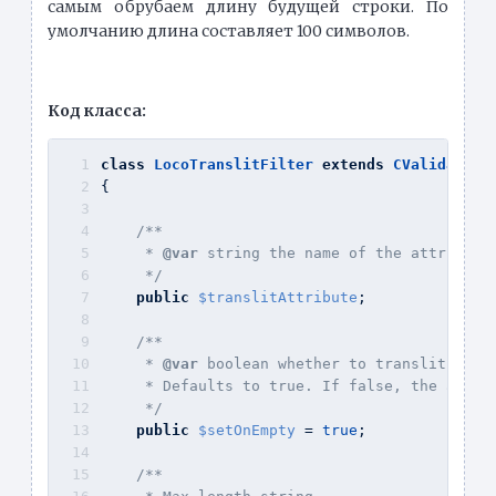
самым обрубаем длину будущей строки. По
умолчанию длина составляет 100 символов.
Код класса:
class
LocoTranslitFilter
extends
CValidator
{
/**
     * 
@var
 string the name of the attribute
     */
public
$translitAttribute
;
/**
     * 
@var
 boolean whether to translit valu
     * Defaults to true. If false, the attri
     */
public
$setOnEmpty
 = 
true
;
/**