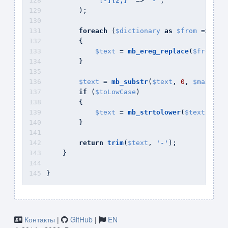
'[-]{2,}'
 => 
'-'
,
        );
foreach
 (
$dictionary
as
$from
 => 
$to
        {
$text
 = 
mb_ereg_replace
(
$from
, 
$
        }
$text
 = 
mb_substr
(
$text
, 
0
, 
$maxLeng
if
 (
$toLowCase
)
        {
$text
 = 
mb_strtolower
(
$text
, 
Yii
        }
return
trim
(
$text
, 
'-'
);
    }
}
Контакты
|
GitHub
|
EN