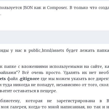
пользуется JSON как и Composer. В только что со
.
ы у нас в public_html/assets будет лежать папк
 папке с вложениями используемыми на сайте, как
йлами"? Всё очень просто. Удалять их нет необх
ets
файл
.gitignore
где мы можем указать все дире
 туда никогда не попадут, независимо от того, ско
Хватит оставаться в пещере.
иблиотеку, которая не зарегистрирована в 
о моя галерея, когда-то мной написанная, но так и 