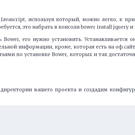
avascript, используя который, можно легко, к пр
буется, это набрать в консоли bower install jquery и 
ь Bower, его нужно установить. Устанавливается 
ельной информации, кроме, которая есть на оф.сай
ями по установке Bower, которых и так достаточно
ь директории вашего проекта и создадим конфиг