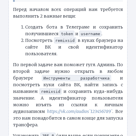
Перед началом всех операций нам требуется
выполнить 2 важные вещи:
Создать бота в Телеграме и сохранить
получившиеся
и
.
token
username
Посмотреть
в куках браузера на
remixsid
сайте ВК и свой идентификатор
пользователя.
По первой задаче вам поможет гугл. Админь. По
второй задаче нужно открыть в любом
браузере
и
Инструменты разработчика
посмотреть куки сайта ВК, найти запись с
названием
и сохранить куда-нибудь
remixsid
значение. А идентификатор пользователя
можно изъять из ссылки к личным
аудиозаписям
https://vk.com/audios`123456789`
. Все
это нам понадобится в самом конце для запуска
трансфера.
Установить
(или выше, если понимаете о
JRE 8