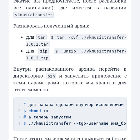
сжатие вы предпочитаете, после распаковки
все одинаково), где имеется в названии
.
vkmusictransfer
Распаковать полученный архив:
для
:
tar
$ tar -xvf ./vkmusictransfer-
1.0.2.tar
для
:
zip
$ unzip ./vkmusictransfer-
1.0.2.zip
Внутри распакованного архива перейти в
директорию
и запустить приложение с
bin
теми параметрами, которые мы хранили для
этого момента:
# 
для начала сделаем лаунчер исполняемым
$ 
chmod
 +x
# 
а теперь запустим
$ 
./vkmusictransfer --tgb-username=имя_бота_по
После этого, мы можем воспользоваться ботом