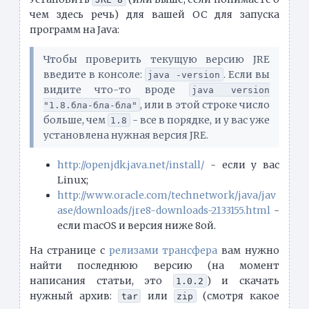
чем здесь речь) для вашей ОС для запуска
программ на Java:
Чтобы проверить текущую версию JRE
введите в консоле:
. Если вы
java -version
видите что-то вроде
java version
, или в этой строке число
"1.8.бла-бла-бла"
больше, чем
- все в порядке, и у вас уже
1.8
установлена нужная версия JRE.
http://openjdk.java.net/install/
- если у вас
Linux;
http://www.oracle.com/technetwork/java/jav
ase/downloads/jre8-downloads-2133155.html
-
если macOS и версия ниже 8ой.
На странице с
релизами трансфера
вам нужно
найти последнюю версию (на момент
написания статьи, это
) и скачать
1.0.2
нужный архив:
или
(смотря какое
tar
zip