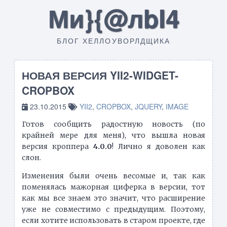
Ми}{@лbI4
БЛОГ ХЕЛЛОУВОРЛДЩИКА
НОВАЯ ВЕРСИЯ YII2-WIDGET-
CROPBOX
23.10.2015
YII2
,
CROPBOX
,
JQUERY
,
IMAGE
Готов сообщить радостную новость (по
крайней мере для меня), что вышла новая
версия кроппера
4.0.0
! Лично я доволен как
слон.
Изменения были очень весомые и, так как
поменялась мажорная циферка в версии, тот
как мы все знаем это значит, что расширение
уже не совместимо с предыдущим. Поэтому,
если хотите использовать в старом проекте, где