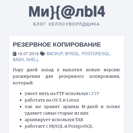
Ми}{@лbI4
БЛОГ ХЕЛЛОУВОРЛДЩИКА
РЕЗЕРВНОЕ КОПИРОВАНИЕ
16.07.2016
BACKUP
,
MYSQL
,
POSTGRESQL
,
BASH
,
SHELL
Пару дней назад я выкатил новую версию
расширения для резервного копирования,
который:
умеет лить на FTP используя
LFTP
работать на OS X и Linux
так же хранит архивы N-дней и позже
удаляет самые старые из них
архивирует используя TAR
работает с MySQL и PostgreSQL