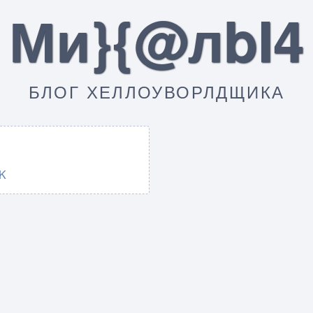
Ми}{@лbI4
БЛОГ ХЕЛЛОУВОРЛДЩИКА
K