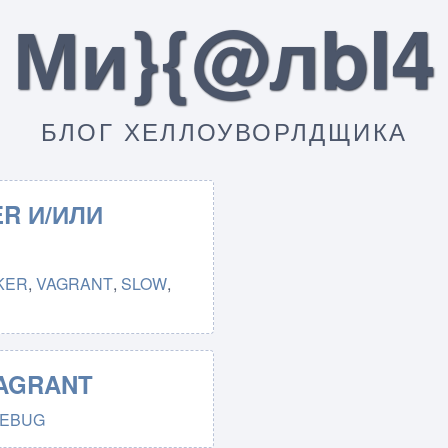
Ми}{@лbI4
БЛОГ ХЕЛЛОУВОРЛДЩИКА
R И/ИЛИ
KER
,
VAGRANT
,
SLOW
,
AGRANT
EBUG